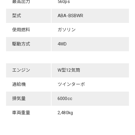
最高出力
​560ps
型式
ABA-BSBWR
使用燃料
ガソリン
駆動方式
4WD
エンジン
W型12気筒
過給機
​ツインターボ
排気量
6000cc
車両重量
2,480kg