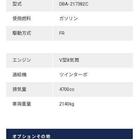
型式
​DBA-217382C
使用燃料
ガソリン
駆動方式
FR
エンジン
V型8気筒
過給機
​ツインターボ
排気量
4700cc
車両重量
2140kg
オプションその他