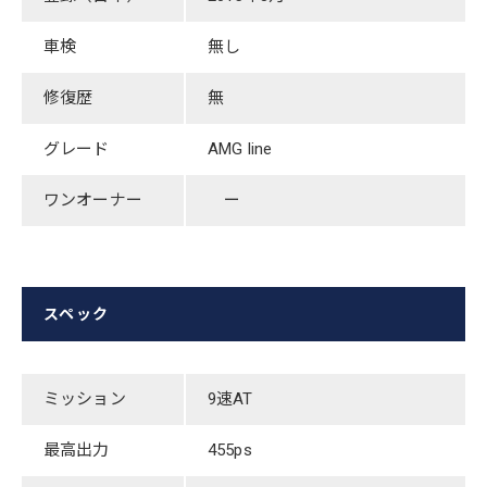
車検
​無し
修復歴
無
グレード
​AMG line
ワンオーナー
ー
スペック
ミッション
9速AT
最高出力
455ps