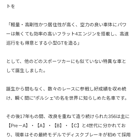
トを
「軽量・高剛性かつ居住性が高く、空力の良い車体にパワ
ーは無くても効率の高いフラット4エンジンを搭載し、高速
巡行をも得意とする小型GTを造る」
として、他のどのスポーツカーにも似ていない特異な車と
して誕生しました。
誕生から間もなく、数々のレースに参戦し好成績を収め続
け、瞬く間に”ポルシェ”の名を世界に知らしめた名車です。
その後17年もの間、改良を重ねて造り続けられた356は主に
【Pre－A】・【A】・【B】・【C】と4世代に分かれてお
り、現車はその最終モデルでディスクブレーキが初めて採用