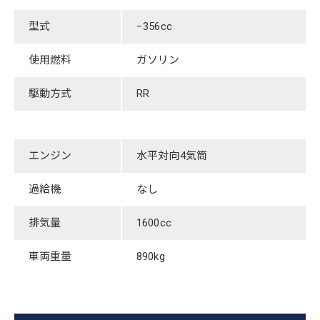
型式
​−356cc
使用燃料
ガソリン
駆動方式
RR
エンジン
水平対向4気筒
過給機
​なし
排気量
1600cc
車両重量
890kg