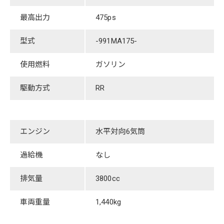
最高出力
475ps
型式
-991MA175-
使用燃料
ガソリン
駆動方式
RR
エンジン
水平対向6気筒
過給機
​なし
排気量
3800cc
車両重量
1,440kg