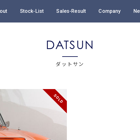
out
Stock-List
Sales-Result
Company
Ne
DATSUN
ダットサン
SOLD